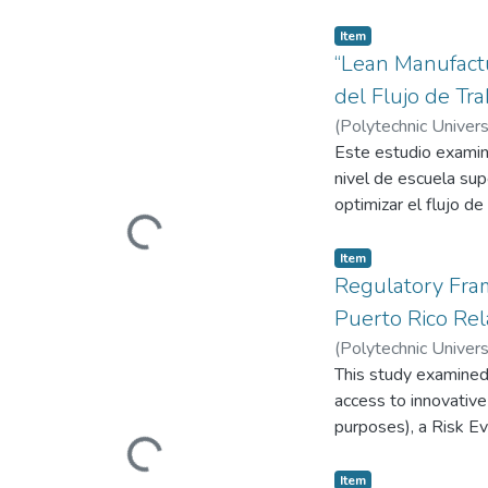
Item
“Lean Manufactu
del Flujo de Tr
(
Polytechnic Univers
Este estudio examin
nivel de escuela sup
optimizar el flujo de
Loading...
desorganización del 
un enfoque mixto con
Item
del espacio físico, 
Regulatory Fram
tiempo de búsqueda 
Puerto Rico Rel
desplazamientos inne
(
Polytechnic Univers
Lean en contextos ed
This study examined 
aprendizaje práctico.
access to innovative
purposes), a Risk E
Loading...
treatment-resistant 
and complex approval
Item