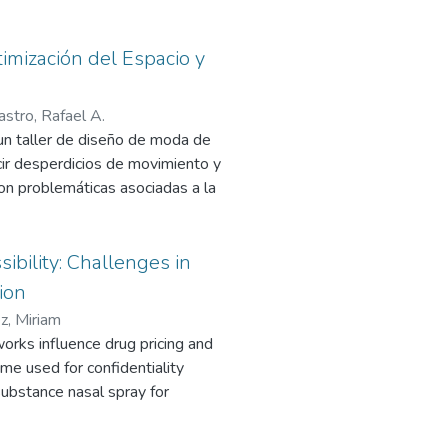
imización del Espacio y
stro, Rafael A.
un taller de diseño de moda de
ucir desperdicios de movimiento y
aron problemáticas asociadas a la
de trabajo estructurado. Se adoptó
omo 5S, mejora en la distribución
idos reflejan una reducción del
bility: Challenges in
nución del tiempo perdido por
ion
 sugieren que la aplicación de
z, Miriam
 transforma la dinámica del
orks influence drug pricing and
me used for confidentiality
ubstance nasal spray for
intellectual-property protections
ute to high medication costs. It