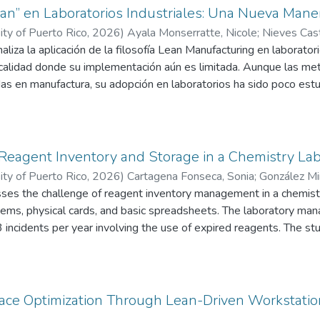
DA and DEA regulations, REMS infrastructure, and clinical certifi
an” en Laboratorios Industriales: Una Nueva Mane
 therapies for chronic diseases. Through a qualitative approach, the
ity of Puerto Rico
,
2026
)
Ayala Monserratte, Nicole
;
Nieves Cast
e access and highlighted opportunities for regulatory simplificat
aliza la aplicación de la filosofía Lean Manufacturing en laborato
ed policy alignment. Findings underscore the need for streamlin
 calidad donde su implementación aún es limitada. Aunque las me
n, support generic entry, and enhance affordability, ultimately p
as en manufactura, su adopción en laboratorios ha sido poco estud
uerto Rico’s healthcare system.
s de desperdicio (waste) y las herramientas Lean más utilizadas med
dos entre 2015 y 2025. Con base en los hallazgos, se desarroll
s 5S para identificar desperdicios en operaciones de laboratorio. L
endo detectar los desperdicios más frecuentes. Los resultados mo
 Reagent Inventory and Storage in a Chemistry La
 mayor incidencia, seguidos por el movimiento innecesario y los 
ity of Puerto Rico
,
2026
)
Cartagena Fonseca, Sonia
;
González Mir
a de organización y estandarización contribuye significativamente 
ses the challenge of reagent inventory management in a chemistr
inua.
tems, physical cards, and basic spreadsheets. The laboratory m
 incidents per year involving the use of expired reagents. The s
stem using Microsoft Excel integrated with the VIVA platform, in
stem combined with Lean Laboratory and ISO 17025 quality stand
 was reduced from 3 per year to zero, a 100% improvement, and f
ents. Although manual data entry remains a limitation, the syst
ce Optimization Through Lean-Driven Workstation
ratory efficiency, safety, and regulatory compliance. Future rese