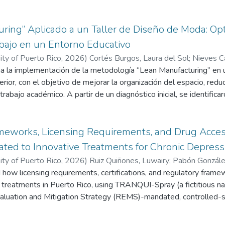
ring” Aplicado a un Taller de Diseño de Moda: Opt
abajo en un Entorno Educativo
ity of Puerto Rico
,
2026
)
Cortés Burgos, Laura del Sol
;
Nieves Ca
a la implementación de la metodología “Lean Manufacturing” en 
erior, con el objetivo de mejorar la organización del espacio, red
 trabajo académico. A partir de un diagnóstico inicial, se identific
entorno, la dispersión de herramientas y la ausencia de un flujo 
 diseño de investigación-acción, integrando herramientas Lean c
control visual y estandarización de procesos. Los resultados obten
eworks, Licensing Requirements, and Drug Accessi
de materiales de 15 a 5 minutos por sesión, así como una dismi
ated to Innovative Treatments for Chronic Depress
cesarios equivalente al 6.5% del tiempo de clase. Los hallazgos
ity of Puerto Rico
,
2026
)
Ruiz Quiñones, Luwairy
;
Pabón Gonzále
ucativos no solo mejora la eficiencia operativa, sino que también
how licensing requirements, certifications, and regulatory framew
 treatments in Puerto Rico, using TRANQUI-Spray (a fictitious na
valuation and Mitigation Strategy (REMS)-mandated, controlled-s
depression as the central case study. The research analyzed how 
 pathways shape market dynamics, limit competition, and contrib