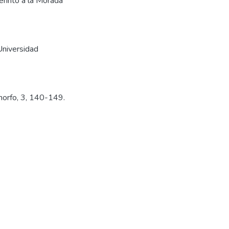
erinto a la Morada
Universidad
imorfo, 3, 140-149.