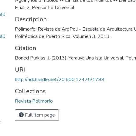
Agua y los Símbolos -- La Isla de los Muertos -- Del Lab
Final. 2. Pensar Lo Universal.
ol0
Description
Polimorfo: Revista de ArqPoli - Escuela de Arquitectura 
ol0
Politécnica de Puerto Rico, Volumen 3, 2013.
Citation
Boned Purkiss, J. (2013). Yarauvi: Una Isla Universal, Pol
URI
http://hdl.handle.net/20.500.12475/1799
Collections
Revista Polimorfo
Full item page
f