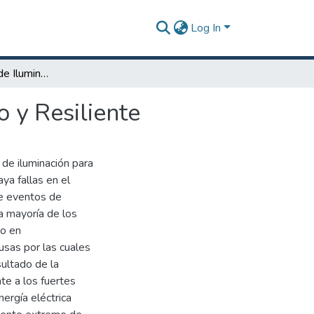
Log In
Diseño de Poste de Iluminación Peatonal Autónomo y Resiliente
 y Resiliente
de iluminación para
ya fallas en el
te eventos de
a mayoría de los
do en
ausas por las cuales
ultado de la
te a los fuertes
ergía eléctrica