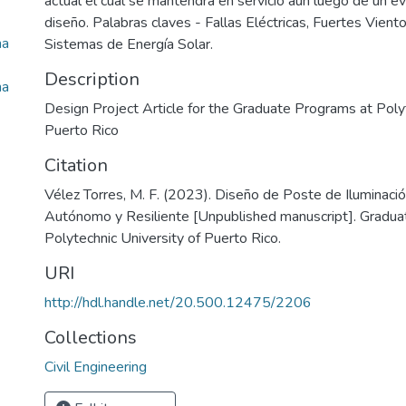
actual el cual se mantendrá en servicio aun luego de un 
diseño. Palabras claves - Fallas Eléctricas, Fuertes Vient
ma
Sistemas de Energía Solar.
Description
ma
Design Project Article for the Graduate Programs at Polyt
Puerto Rico
Citation
Vélez Torres, M. F. (2023). Diseño de Poste de Iluminaci
Autónomo y Resiliente [Unpublished manuscript]. Gradua
Polytechnic University of Puerto Rico.
URI
http://hdl.handle.net/20.500.12475/2206
Collections
Civil Engineering