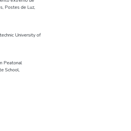
evento extremo de
os, Postes de Luz,
echnic University of
ón Peatonal
te School,