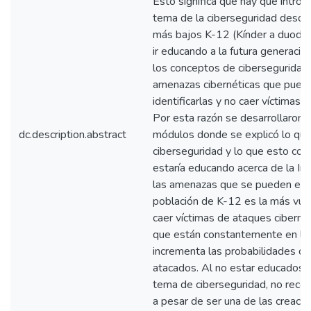
Esto significa que hay que introdu
tema de la ciberseguridad desde
más bajos K-12 (Kínder a duodé
ir educando a la futura generació
los conceptos de ciberseguridad 
amenazas cibernéticas que pued
identificarlas y no caer víctimas 
Por esta razón se desarrollaron 
dc.description.abstract
módulos donde se explicó lo que
ciberseguridad y lo que esto conl
estaría educando acerca de la Int
las amenazas que se pueden enco
población de K-12 es la más vul
caer víctimas de ataques ciberné
que están constantemente en líne
incrementa las probabilidades de
atacados. Al no estar educados e
tema de ciberseguridad, no reco
a pesar de ser una de las creaci