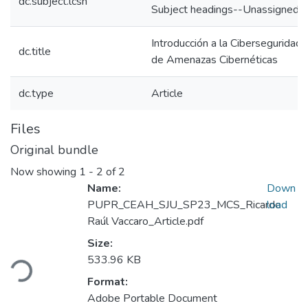
dc.subject.lcsh
Subject headings--Unassigned
Introducción a la Ciberseguridad 
dc.title
de Amenazas Cibernéticas
dc.type
Article
Files
Original bundle
Now showing
1 - 2 of 2
Name:
Down
PUPR_CEAH_SJU_SP23_MCS_Ricardo
load
Raúl Vaccaro_Article.pdf
Size:
Loading...
533.96 KB
Format:
Adobe Portable Document