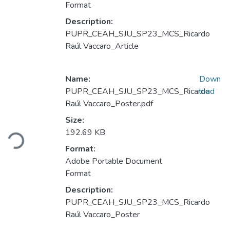
Format
Description:
PUPR_CEAH_SJU_SP23_MCS_Ricardo
Raúl Vaccaro_Article
Name:
Down
PUPR_CEAH_SJU_SP23_MCS_Ricardo
load
Raúl Vaccaro_Poster.pdf
Size:
Loading...
192.69 KB
Format:
Adobe Portable Document
Format
Description:
PUPR_CEAH_SJU_SP23_MCS_Ricardo
Raúl Vaccaro_Poster