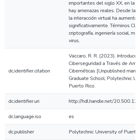
importantes del siglo XX, en la I
hay amenazas reales. Desde la 
la interacción virtual ha aumenta
significativamente. Términos Cla
criptografía, ingeniería social, ma
virus.
Vaccaro, R. R. (2023). Introducció
Ciberseguridad a Través de Ame
dc.identifier.citation
Cibernéticas [Unpublished manusc
Graduate School, Polytechnic Uni
Puerto Rico.
dc.identifier.uri
http://hdl.handle.net/20.500.1
dc.language.iso
es
dc.publisher
Polytechnic University of Puerto