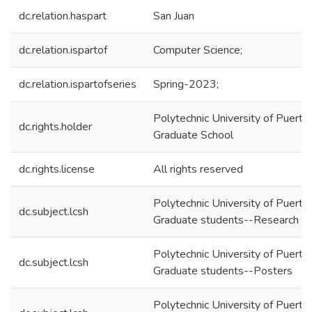
dc.relation.haspart
San Juan
dc.relation.ispartof
Computer Science;
dc.relation.ispartofseries
Spring-2023;
Polytechnic University of Puerto 
dc.rights.holder
Graduate School
dc.rights.license
All rights reserved
Polytechnic University of Puerto
dc.subject.lcsh
Graduate students--Research
Polytechnic University of Puerto
dc.subject.lcsh
Graduate students--Posters
Polytechnic University of Puerto