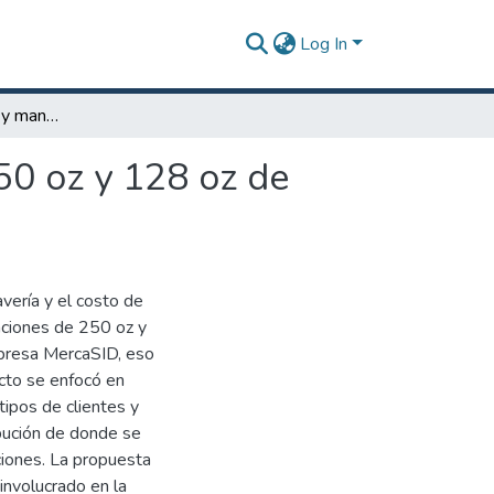
Log In
Mejora del empaque y manejo de las botellas de 250 oz y 128 oz de aceite crisol
50 oz y 128 oz de
vería y el costo de
aciones de 250 oz y
mpresa MercaSID, eso
cto se enfocó en
tipos de clientes y
bución de donde se
iones. La propuesta
involucrado en la