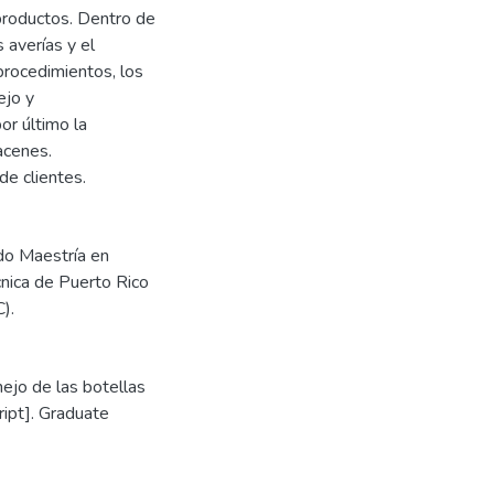
 productos. Dentro de
 averías y el
procedimientos, los
ejo y
or último la
acenes.
de clientes.
ado Maestría en
cnica de Puerto Rico
).
ejo de las botellas
ipt]. Graduate