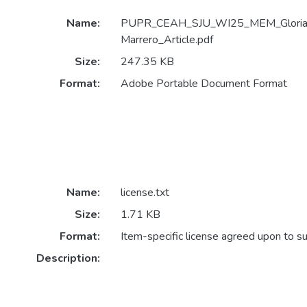
Name:
PUPR_CEAH_SJU_WI25_MEM_Glori
Marrero_Article.pdf
Size:
247.35 KB
Format:
Adobe Portable Document Format
Name:
license.txt
Size:
1.71 KB
Format:
Item-specific license agreed upon to s
Description: