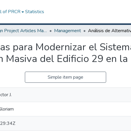
ll of PRCR
Statistics
Design Project Articles Master Degree
Management
ivas para Modernizar el Siste
ón Masiva del Edificio 29 en l
Simple item page
tor J.
Gloriam
29:34Z