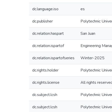
dc.language.iso
es
dc.publisher
Polytechnic Univer
dc.relation.haspart
San Juan
dc.relation.ispartof
Engineering Man
dc.relation.ispartofseries
Winter-2025
dc.rights.holder
Polytechnic Unive
dc.rights.license
All rights reserve
dc.subject.lcsh
Polytechnic Unive
dc.subject.lcsh
Polytechnic Unive