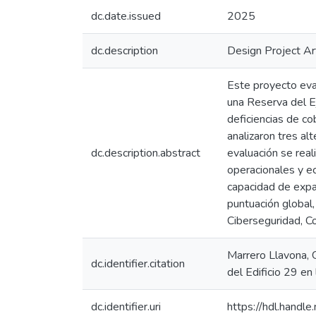
dc.date.issued
2025
dc.description
Design Project Ar
Este proyecto eval
una Reserva del E
deficiencias de co
analizaron tres al
dc.description.abstract
evaluación se real
operacionales y ec
capacidad de expa
puntuación global
Ciberseguridad, C
Marrero Llavona, 
dc.identifier.citation
del Edificio 29 en
dc.identifier.uri
https://hdl.hand