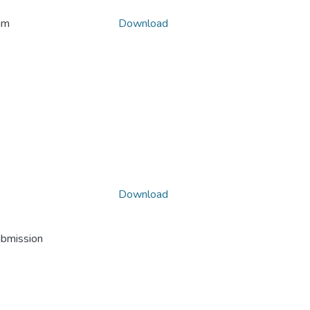
am
Download
Download
ubmission