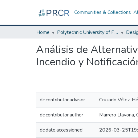
Communities & Collections
A
Home
Polytechnic University of Puerto Rico
Análisis de Alternat
Incendio y Notificaci
dc.contributor.advisor
Cruzado Vélez, Héc
dc.contributor.author
Marrero Llavona, 
dc.date.accessioned
2026-03-25T19: