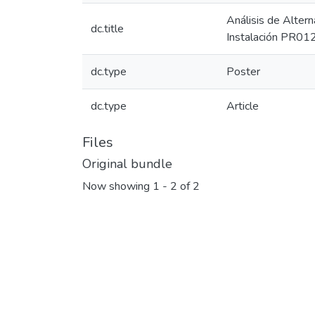
Análisis de Altern
dc.title
Instalación PR01
dc.type
Poster
dc.type
Article
Files
Original bundle
Now showing
1 - 2 of 2