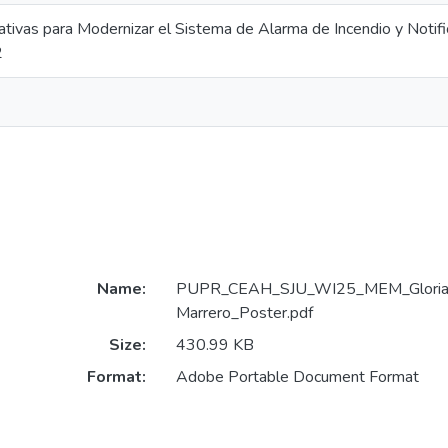
ativas para Modernizar el Sistema de Alarma de Incendio y Notific
2
Name:
PUPR_CEAH_SJU_WI25_MEM_Glori
Marrero_Poster.pdf
Size:
430.99 KB
Format:
Adobe Portable Document Format