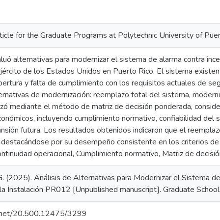
ticle for the Graduate Programs at Polytechnic University of Pue
uó alternativas para modernizar el sistema de alarma contra incen
jército de los Estados Unidos en Puerto Rico. El sistema existe
bertura y falta de cumplimiento con los requisitos actuales de seg
ternativas de modernización: reemplazo total del sistema, moderniz
izó mediante el método de matriz de decisión ponderada, consider
onómicos, incluyendo cumplimiento normativo, confiabilidad del s
nsión futura. Los resultados obtenidos indicaron que el reemplaz
, destacándose por su desempeño consistente en los criterios de 
ontinuidad operacional, Cumplimiento normativo, Matriz de decisi
G. (2025). Análisis de Alternativas para Modernizar el Sistema d
 la Instalación PR012 [Unpublished manuscript]. Graduate School,
le.net/20.500.12475/3299