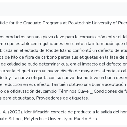
ticle for the Graduate Programs at Polytechnic University of Pue
os productos son una pieza clave para la comunicación entre el fabr
rno que establecen regulaciones en cuanto a la información que d
ubicada en el estado de Rhode Island confrontó un defecto de et
os de hilo de fibra de carbono perdía sus etiquetas en la fase d
o de calidad se pudo determinar cuál era el impacto del defecto en
lazar la etiqueta con un nuevo diseño de mayor resistencia al ca
 de ley. La nueva etiqueta con su nuevo diseño tuvo un buen dese
 reducción en el defecto. También obtuvo una buena aceptación co
o de oficialización del cambio. Términos Clave ⎯ Condiciones de 
 para etiquetado, Proveedores de etiquetas.
L. A. (2022). Identificación correcta de producto a la salida del 
ate School, Polytechnic University of Puerto Rico.