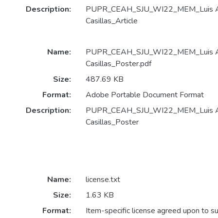
Description:
PUPR_CEAH_SJU_WI22_MEM_Luis A.
Casillas_Article
Name:
PUPR_CEAH_SJU_WI22_MEM_Luis A.
Casillas_Poster.pdf
Size:
487.69 KB
Format:
Adobe Portable Document Format
Description:
PUPR_CEAH_SJU_WI22_MEM_Luis A.
Casillas_Poster
Name:
license.txt
Size:
1.63 KB
Format:
Item-specific license agreed upon to s