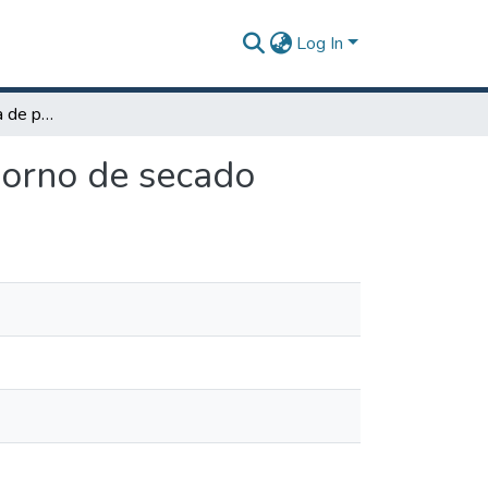
Log In
Identificación correcta de producto a la salida del horno de secado
 horno de secado