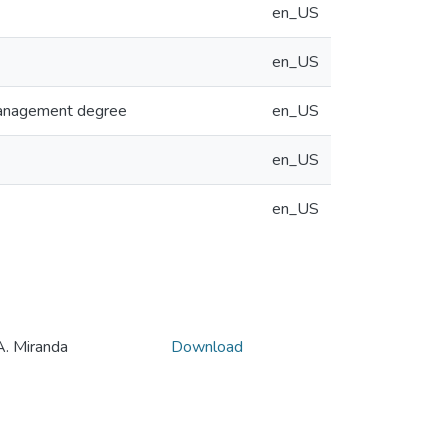
en_US
en_US
 Management degree
en_US
en_US
en_US
 Miranda
Download