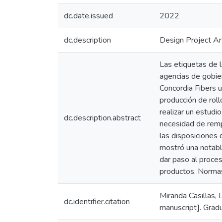
dc.date.issued
2022
dc.description
Design Project Ar
Las etiquetas de l
agencias de gobie
Concordia Fibers 
producción de roll
realizar un estudi
dc.description.abstract
necesidad de remp
las disposiciones
mostró una notable
dar paso al proces
productos, Normas
Miranda Casillas, 
dc.identifier.citation
manuscript]. Gradu