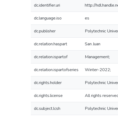
dc.identifier.uri
http://hdl.handl
dc.language.iso
es
dc.publisher
Polytechnic Univer
dc.relation.haspart
San Juan
dc.relation.ispartof
Management;
dc.relation.ispartofseries
Winter-2022;
dc.rights.holder
Polytechnic Unive
dc.rights.license
All rights reserve
dc.subject.lcsh
Polytechnic Unive