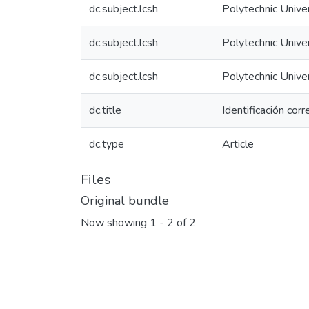
dc.subject.lcsh
Polytechnic Unive
dc.subject.lcsh
Polytechnic Unive
dc.subject.lcsh
Polytechnic Unive
dc.title
Identificación cor
dc.type
Article
Files
Original bundle
Now showing
1 - 2 of 2