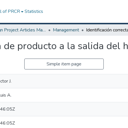
ll of PRCR
Statistics
Design Project Articles Master Degree
Management
ta de producto a la salida del
Simple item page
tor J.
Luis A.
46:05Z
46:05Z