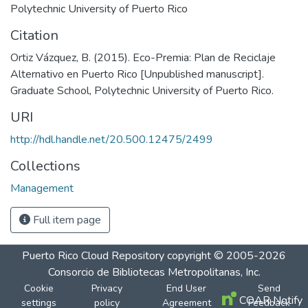
Polytechnic University of Puerto Rico
Citation
Ortiz Vázquez, B. (2015). Eco-Premia: Plan de Reciclaje
Alternativo en Puerto Rico [Unpublished manuscript].
Graduate School, Polytechnic University of Puerto Rico.
URI
http://hdl.handle.net/20.500.12475/2499
Collections
Management
Full item page
Puerto Rico Cloud Repository
copyright © 2005-2026
Consorcio de Bibliotecas Metropolitanas, Inc.
Cookie
Privacy
End User
Send
COAR Notify
settings
policy
Agreement
Feedback