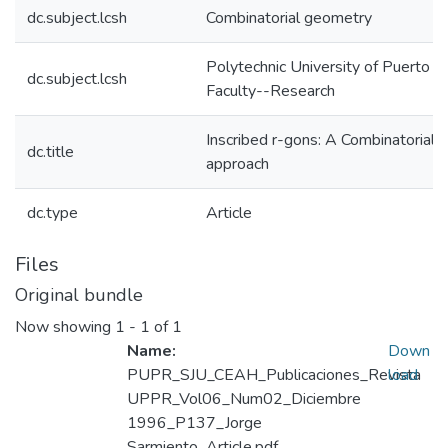
dc.subject.lcsh
Combinatorial geometry
Polytechnic University of Puerto R
dc.subject.lcsh
Faculty--Research
Inscribed r-gons: A Combinatorial
dc.title
approach
dc.type
Article
Files
Original bundle
Now showing
1 - 1 of 1
Name:
Down
PUPR_SJU_CEAH_Publicaciones_Revista
load
UPPR_Vol06_Num02_Diciembre
1996_P137_Jorge
Sarmiento_Article.pdf