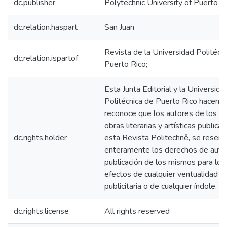
dc.publisher
Polytechnic University of Puerto R
dc.relation.haspart
San Juan
Revista de la Universidad Politécn
dc.relation.ispartof
Puerto Rico;
Esta Junta Editorial y la Universida
Politécnica de Puerto Rico hacen c
reconoce que los autores de los art
obras literarias y artísticas publica
dc.rights.holder
esta Revista Politechnê, se reserv
enteramente los derechos de auto
publicación de los mismos para los
efectos de cualquier ventualidad lit
publicitaria o de cualquier índole.
dc.rights.license
All rights reserved