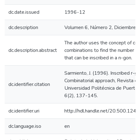
dc.date.issued
1996-12
dc.description
Volumen 6, Número 2, Diciembre 
The author uses the concept of circ
dc.description.abstract
combinations to find the number of
that can be inscribed in a n-gon.
Sarmiento, J. (1996). Inscribed r-g
Combinatorial approach, Revista de
dc.identifier.citation
Universidad Politécnica de Puerto 
6(2), 137-145.
dc.identifier.uri
http://hdl.handle.net/20.500.12
dc.language.iso
en