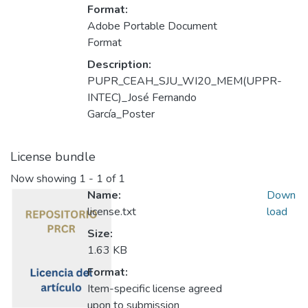
Format:
Adobe Portable Document
Format
Description:
PUPR_CEAH_SJU_WI20_MEM(UPPR-
INTEC)_José Fernando
García_Poster
License bundle
Now showing
1 - 1 of 1
Name:
Down
license.txt
load
Size:
1.63 KB
Format:
Item-specific license agreed
upon to submission