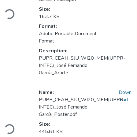
Loading...
Size:
163.7 KB
Format:
Adobe Portable Document
Format
Description:
PUPR_CEAH_SJU_WI20_MEM(UPPR-
INTEC)_José Fernando
García_Article
Name:
Down
PUPR_CEAH_SJU_WI20_MEM(UPPR-
load
INTEC)_José Fernando
García_Poster.pdf
Loading...
Size:
445.81 KB