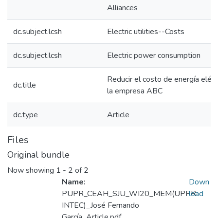
Alliances
dc.subject.lcsh
Electric utilities--Costs
dc.subject.lcsh
Electric power consumption
Reducir el costo de energía eléct
dc.title
la empresa ABC
dc.type
Article
Files
Original bundle
Now showing
1 - 2 of 2
Name:
Down
PUPR_CEAH_SJU_WI20_MEM(UPPR-
load
INTEC)_José Fernando
García_Article.pdf