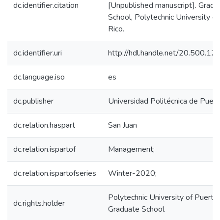
dc.identifier.citation
[Unpublished manuscript]. Gradu
School, Polytechnic University o
Rico.
dc.identifier.uri
http://hdl.handle.net/20.500.1
dc.language.iso
es
dc.publisher
Universidad Politécnica de Puert
dc.relation.haspart
San Juan
dc.relation.ispartof
Management;
dc.relation.ispartofseries
Winter-2020;
Polytechnic University of Puerto 
dc.rights.holder
Graduate School