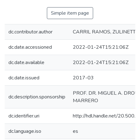
Simple item page
dc.contributor.author
CARRIL RAMOS, ZULINETTE
dc.date.accessioned
2022-01-24T15:21:06Z
dc.date.available
2022-01-24T15:21:06Z
dc.date.issued
2017-03
PROF. DR. MIGUEL A. DROU
dc.description.sponsorship
MARRERO
dc.identifier.uri
http://hdl.handle.net/20.500
dc.language.iso
es