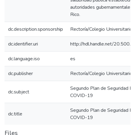
salubridad pública establecidos
autoridades gubernamentales 
Rico.
dc.description.sponsorship
Rectoría/Colegio Universitario 
dc.identifier.uri
http://hdl.handle.net/20.500
dc.language.iso
es
dc.publisher
Rectoría/Colegio Universitario 
Segundo Plan de Seguridad Inst
dc.subject
COVID-19
Segundo Plan de Seguridad Inst
dc.title
COVID-19
Files