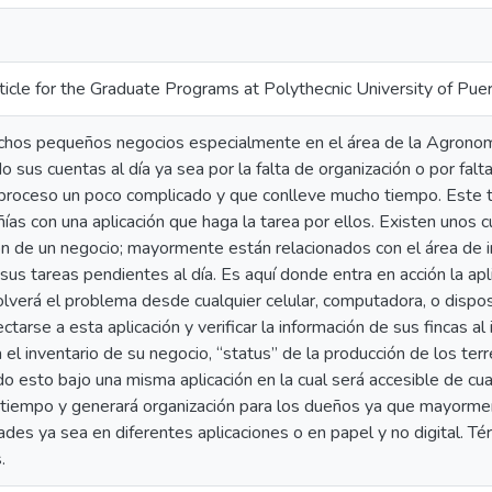
ticle for the Graduate Programs at Polythecnic University of Pue
chos pequeños negocios especialmente en el área de la Agronom
 sus cuentas al día ya sea por la falta de organización o por falt
proceso un poco complicado y que conlleve mucho tiempo. Este tr
as con una aplicación que haga la tarea por ellos. Existen uno
ón de un negocio; mayormente están relacionados con el área de in
us tareas pendientes al día. Es aquí donde entra en acción la apl
olverá el problema desde cualquier celular, computadora, o disposi
tarse a esta aplicación y verificar la información de sus fincas al
 el inventario de su negocio, “status” de la producción de los ter
o esto bajo una misma aplicación en la cual será accesible de cual
á tiempo y generará organización para los dueños ya que mayorm
ades ya sea en diferentes aplicaciones o en papel y no digital. Té
.