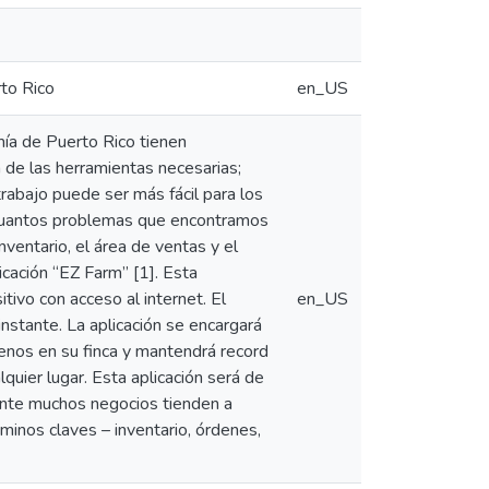
rto Rico
en_US
ía de Puerto Rico tienen
a de las herramientas necesarias;
abajo puede ser más fácil para los
s cuantos problemas que encontramos
ventario, el área de ventas y el
icación “EZ Farm” [1]. Esta
tivo con acceso al internet. El
en_US
 instante. La aplicación se encargará
renos en su finca y mantendrá record
quier lugar. Esta aplicación será de
ente muchos negocios tienden a
rminos claves – inventario, órdenes,