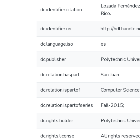
Lozada Fernández,
dc.identifier.citation
Rico.
dc.identifier.uri
http://hdl.handl
dc.language.iso
es
dc.publisher
Polytechnic Univer
dc.relation.haspart
San Juan
dc.relation.ispartof
Computer Science
dc.relation.ispartofseries
Fall-2015;
dc.rights.holder
Polytechnic Unive
dc.rights.license
All rights reserve