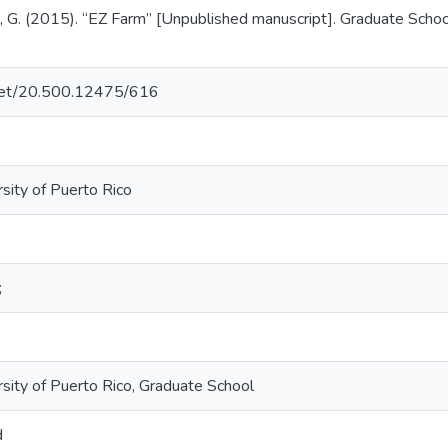
 G. (2015). “EZ Farm” [Unpublished manuscript]. Graduate School
e.net/20.500.12475/616
sity of Puerto Rico
;
rsity of Puerto Rico, Graduate School
d