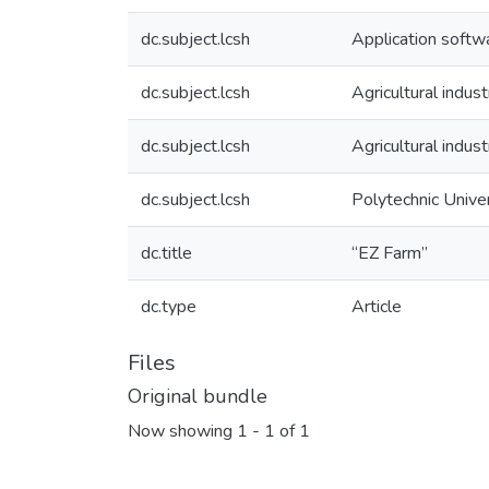
dc.subject.lcsh
Application soft
dc.subject.lcsh
Agricultural indu
dc.subject.lcsh
Agricultural indu
dc.subject.lcsh
Polytechnic Unive
dc.title
“EZ Farm”
dc.type
Article
Files
Original bundle
Now showing
1 - 1 of 1