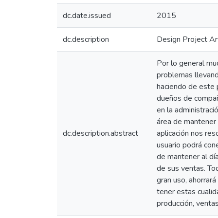
dc.date.issued
2015
dc.description
Design Project Ar
Por lo general mu
problemas llevando
haciendo de este 
dueños de compañí
en la administraci
área de mantener s
dc.description.abstract
aplicación nos res
usuario podrá conec
de mantener al día
de sus ventas. Tod
gran uso, ahorrar
tener estas cualid
producción, ventas