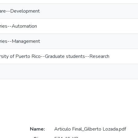
ware--Development
stries--Automation
stries--Management
rsity of Puerto Rico--Graduate students--Research
Name:
Articulo Final_Gilberto Lozada.pdf