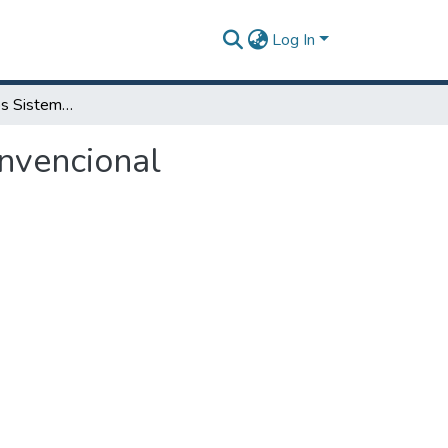
Log In
Comparación de los Sistemas de AC Inverters y Convencional
nvencional