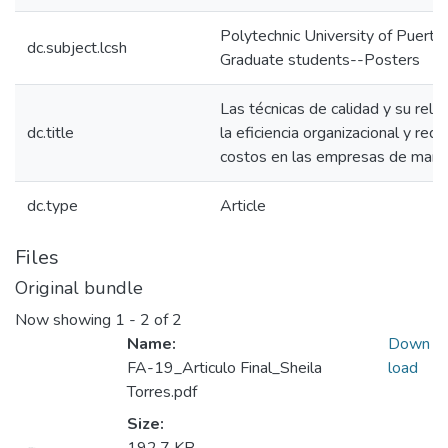
Polytechnic University of Puerto
dc.subject.lcsh
Graduate students--Posters
Las técnicas de calidad y su rela
dc.title
la eficiencia organizacional y red
costos en las empresas de manu
dc.type
Article
Files
Original bundle
Now showing
1 - 2 of 2
Name:
Down
FA-19_Articulo Final_Sheila
load
Torres.pdf
Loading...
Size: