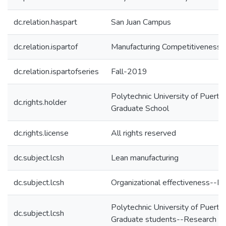
dc.relation.haspart
San Juan Campus
dc.relation.ispartof
Manufacturing Competitiveness
dc.relation.ispartofseries
Fall-2019
Polytechnic University of Puerto 
dc.rights.holder
Graduate School
dc.rights.license
All rights reserved
dc.subject.lcsh
Lean manufacturing
dc.subject.lcsh
Organizational effectiveness--Ev
Polytechnic University of Puerto
dc.subject.lcsh
Graduate students--Research