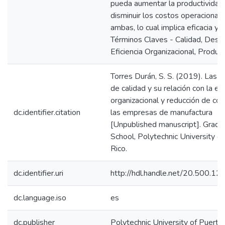
pueda aumentar la productividad,
disminuir los costos operacional
ambas, lo cual implica eficacia y ef
Términos Claves - Calidad, Despil
Eficiencia Organizacional, Product
Torres Durán, S. S. (2019). Las t
de calidad y su relación con la efi
organizacional y reducción de co
dc.identifier.citation
las empresas de manufactura
[Unpublished manuscript]. Gradu
School, Polytechnic University o
Rico.
dc.identifier.uri
http://hdl.handle.net/20.500.1
dc.language.iso
es
dc.publisher
Polytechnic University of Puerto