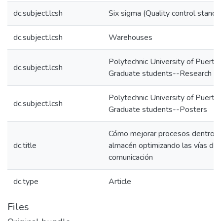
dc.subject.lcsh
Six sigma (Quality control standa
dc.subject.lcsh
Warehouses
Polytechnic University of Puerto
dc.subject.lcsh
Graduate students--Research
Polytechnic University of Puerto
dc.subject.lcsh
Graduate students--Posters
Cómo mejorar procesos dentro d
dc.title
almacén optimizando las vías de
comunicación
dc.type
Article
Files