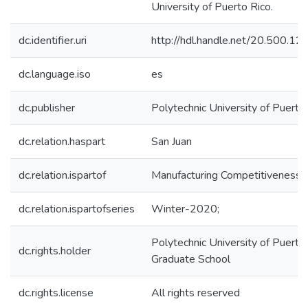
University of Puerto Rico.
dc.identifier.uri
http://hdl.handle.net/20.500.1
dc.language.iso
es
dc.publisher
Polytechnic University of Puerto
dc.relation.haspart
San Juan
dc.relation.ispartof
Manufacturing Competitiveness;
dc.relation.ispartofseries
Winter-2020;
Polytechnic University of Puerto 
dc.rights.holder
Graduate School
dc.rights.license
All rights reserved