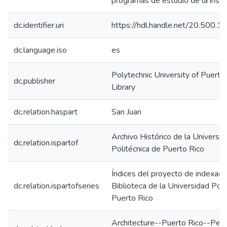
programas de estudio de la instit
dc.identifier.uri
https://hdl.handle.net/20.500.
dc.language.iso
es
Polytechnic University of Puerto 
dc.publisher
Library
dc.relation.haspart
San Juan
Archivo Histórico de la Universi
dc.relation.ispartof
Politécnica de Puerto Rico
Índices del proyecto de indexació
dc.relation.ispartofseries
Biblioteca de la Universidad Poli
Puerto Rico
Architecture--Puerto Rico--Perio