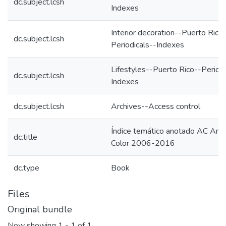
dc.subject.lcsh
Indexes
Interior decoration--Puerto Rico
dc.subject.lcsh
Periodicals--Indexes
Lifestyles--Puerto Rico--Periodi
dc.subject.lcsh
Indexes
dc.subject.lcsh
Archives--Access control
Índice temático anotado AC Amb
dc.title
Color 2006-2016
dc.type
Book
Files
Original bundle
Now showing
1 - 1 of 1