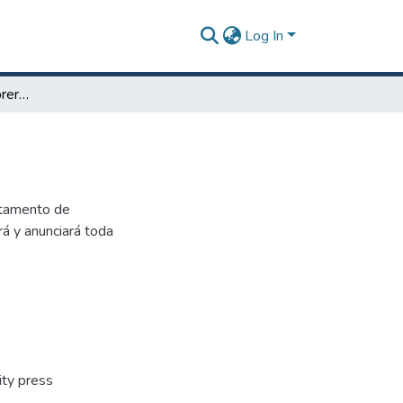
Log In
El Atlético (Vol. 32, Febrero 2025)
rtamento de
rá y anunciará toda
.
ity press