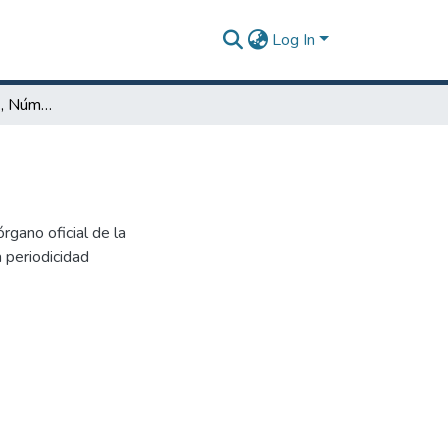
Log In
El Politécnico (Año 7, Número 19, Abril 2000)
rgano oficial de la
 periodicidad