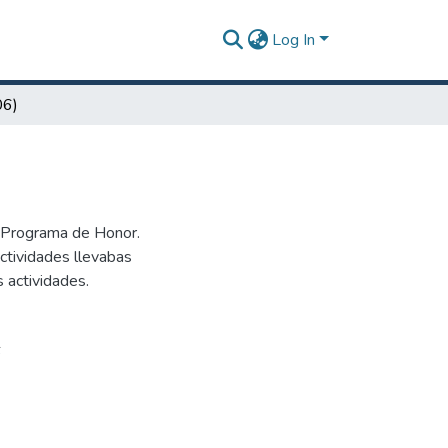
Log In
06)
l Programa de Honor.
ctividades llevabas
 actividades.
6